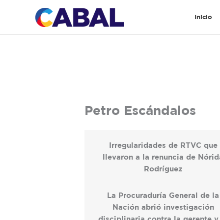
Ir
al
Inicio
contenido
Petro Escándalos
Irregularidades de RTVC que
llevaron a la renuncia de Nórid
Rodríguez
La Procuraduría General de la
Nación abrió investigación
disciplinaria contra la gerente y