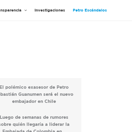
ansparencia
Investigaciones
Petro Escándalos
El polémico exasesor de Petro
bastián Guanumen será el nuevo
embajador en Chile
Luego de semanas de rumores
sobre quién llegaría a liderar la
Embajada de Colombia en…