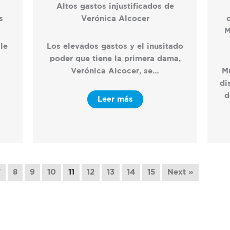
Altos gastos injustificados de
s
Verónica Alcocer
M
le
Los elevados gastos y el inusitado
poder que tiene la primera dama,
Verónica Alcocer, se…
M
di
d
Leer más
7
8
9
10
11
12
13
14
15
Next »