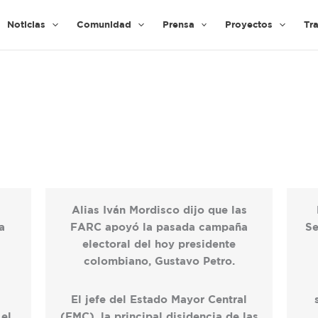
Noticias
Comunidad
Prensa
Proyectos
Tr
Alias Iván Mordisco dijo que las
a
FARC apoyó la pasada campaña
Se
electoral del hoy presidente
colombiano, Gustavo Petro.
El jefe del Estado Mayor Central
 el
(EMC), la principal disidencia de las