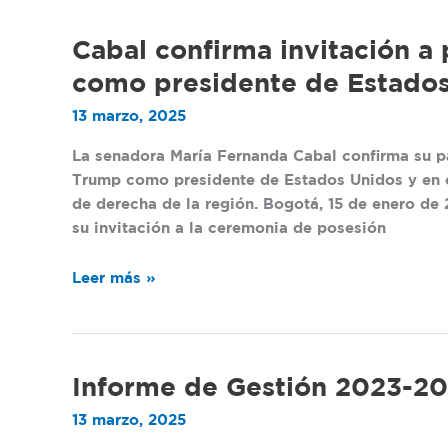
defiende
a
Cabal
Cabal confirma invitación 
la
confirma
como presidente de Estado
firma
invitación
que
13 marzo, 2025
a
desató
posesión
La senadora María Fernanda Cabal confirma su p
un
de
Trump como presidente de Estados Unidos y en ev
escándalo”
Donald
de derecha de la región. Bogotá, 15 de enero de
Trump
su invitación a la ceremonia de posesión
como
presidente
Leer más »
de
Estados
Unidos
Informe
Informe de Gestión 2023-2
de
13 marzo, 2025
Gestión