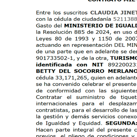
casi
mil
millones
en
el
Ministerio
de
la
Igualdad:
un
gasto
desproporcionado
en
medio
de
baja
ejecución
presupuestal