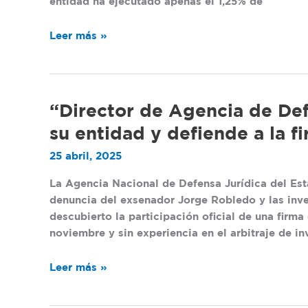
entidad ha ejecutado apenas el 1,25% de
Leer más »
“Director
“Director de Agencia de Def
de
su entidad y defiende a la 
Agencia
25 abril, 2025
de
Defensa
La Agencia Nacional de Defensa Jurídica del Est
habla
denuncia del exsenador Jorge Robledo y las inv
de
descubierto la participación oficial de una firm
las
noviembre y sin experiencia en el arbitraje de in
renuncias
en
Leer más »
su
entidad
y