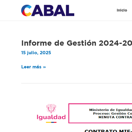
Ir
al
Inicio
contenido
Informe
Informe de Gestión 2024-2
de
15 julio, 2025
Gestión
2024-
Leer más »
2025
Contratación
de
tiquetes
aéreos
por