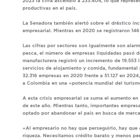
2023 la cifra ascendió a 233.404, lo que represe
productivas en el país.
La Senadora también alertó sobre el drástico in
empresarial. Mientras en 2020 se registraron 146
Las cifras por sectores son igualmente son alarma
pesca, el número de empresas liquidadas pasó de
manufacturera registró un incremento de 19.553 
servicios de alojamiento y comida, fundamental p
32.316 empresas en 2020 frente a 51.127 en 2024
a Colombia en una «potencia mundial del turism
A esta crisis empresarial se suma el aumento en 
de este año. Mientras tanto, importantes empre
optado por abandonar el país en busca de merca
«Al empresario no hay que perseguirlo, hay que 
riqueza. Necesitamos crédito barato y menos pe