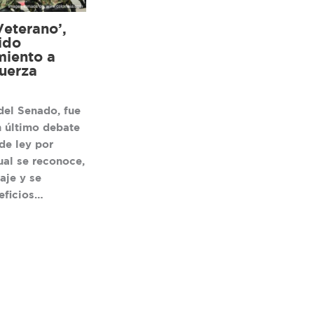
Veterano’,
ido
miento a
uerza
del Senado, fue
 último debate
de ley por
ual se reconoce,
aje y se
eficios…