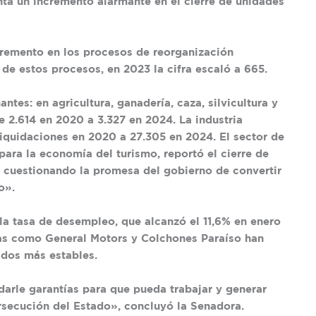
nta un incremento alarmante en el cierre de unidades
cremento en los procesos de reorganización
 de estos procesos, en 2023 la cifra escaló a 665.
ntes: en agricultura, ganadería, caza, silvicultura y
 2.614 en 2020 a 3.327 en 2024. La industria
liquidaciones en 2020 a 27.305 en 2024. El sector de
ara la economía del turismo, reportó el cierre de
, cuestionando la promesa del gobierno de convertir
o».
la tasa de desempleo, que alcanzó el 11,6% en enero
sas como General Motors y Colchones Paraíso han
dos más estables.
darle garantías para que pueda trabajar y generar
rsecución del Estado», concluyó la Senadora.