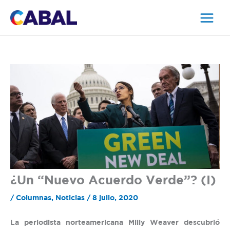
Ir
al
contenido
¿Un “Nuevo Acuerdo Verde”? (I)
/
Columnas
,
Noticias
/
8 julio, 2020
La periodista norteamericana Milly Weaver descubrió