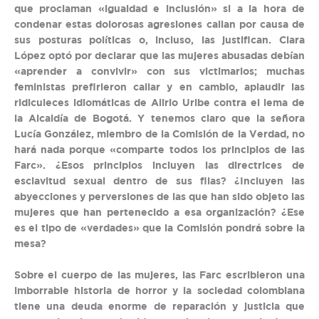
que proclaman «igualdad e inclusión» si a la hora de
condenar estas dolorosas agresiones callan por causa de
sus posturas políticas o, incluso, las justifican. Clara
López optó por declarar que las mujeres abusadas debían
«aprender a convivir» con sus victimarios; muchas
feministas prefirieron callar y en cambio, aplaudir las
ridiculeces idiomáticas de Alirio Uribe contra el lema de
la Alcaldía de Bogotá. Y tenemos claro que la señora
Lucía González, miembro de la Comisión de la Verdad, no
hará nada porque «comparte todos los principios de las
Farc». ¿Esos principios incluyen las directrices de
esclavitud sexual dentro de sus filas? ¿Incluyen las
abyecciones y perversiones de las que han sido objeto las
mujeres que han pertenecido a esa organización? ¿Ese
es el tipo de «verdades» que la Comisión pondrá sobre la
mesa?
Sobre el cuerpo de las mujeres, las Farc escribieron una
imborrable historia de horror y la sociedad colombiana
tiene una deuda enorme de reparación y justicia que