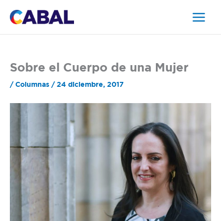
Ir
al
contenido
Sobre el Cuerpo de una Mujer
/
Columnas
/
24 diciembre, 2017