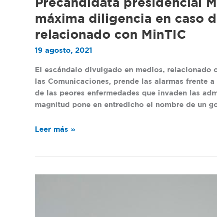
Precandidata
Precandidata presidencial M
la
presidencial
máxima diligencia en caso d
memoria
María
y
relacionado con MinTIC
Fernanda
la
Cabal
19 agosto, 2021
verdad”:
exige
María
máxima
El escándalo divulgado en medios, relacionado c
Fernanda
diligencia
las Comunicaciones, prende las alarmas frente a
Cabal
en
de las peores enfermedades que invaden las admi
caso
magnitud pone en entredicho el nombre de un g
de
presunta
Leer más »
corrupción
relacionado
con
MinTIC
Intervención
completa
de
la