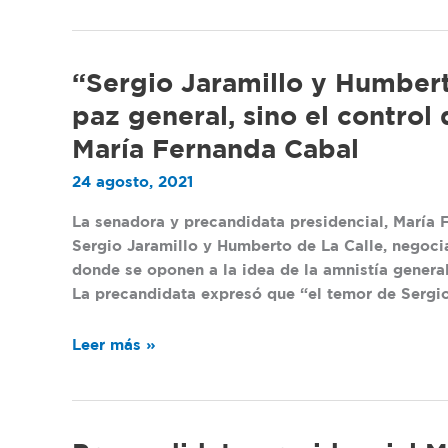
“Sergio
“Sergio Jaramillo y Humbert
Jaramillo
paz general, sino el control
y
María Fernanda Cabal
Humberto
De
24 agosto, 2021
La
Calle
La senadora y precandidata presidencial, María 
no
Sergio Jaramillo y Humberto de La Calle, negoci
quieren
donde se oponen a la idea de la amnistía general
una
La precandidata expresó que “el temor de Sergio
paz
general,
Leer más »
sino
el
control
de