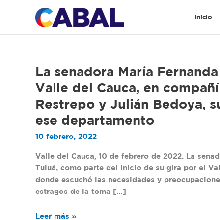
Ir
al
Inicio
contenido
La
La senadora María Fernanda
senadora
Valle del Cauca, en compañí
María
Restrepo y Julián Bedoya, s
Fernanda
Cabal
ese departamento
empezó
10 febrero, 2022
su
gira
Valle del Cauca, 10 de febrero de 2022. La sena
por
Tuluá, como parte del inicio de su gira por el Val
el
donde escuchó las necesidades y preocupaciones
Valle
estragos de la toma […]
del
Cauca,
Leer más »