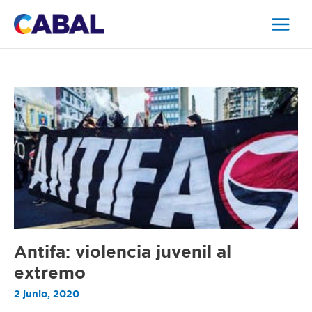
Ir
al
contenido
Antifa:
violencia
juvenil
al
extremo
Antifa: violencia juvenil al
extremo
2 junio, 2020