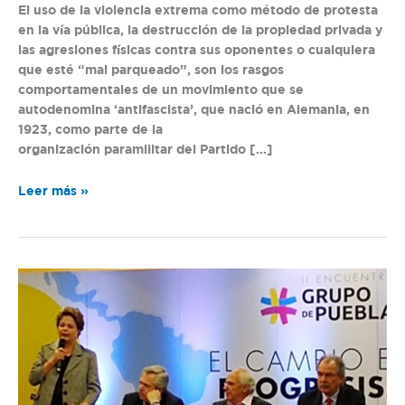
El uso de la violencia extrema como método de protesta
en la vía pública, la destrucción de la propiedad privada y
las agresiones físicas contra sus oponentes o cualquiera
que esté “mal parqueado”, son los rasgos
comportamentales de un movimiento que se
autodenomina ‘antifascista’, que nació en Alemania, en
1923, como parte de la
organización paramilitar del Partido […]
Leer más »
Grupo
de
Puebla:
Colombia
en
la
mira