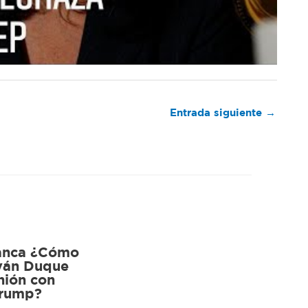
Entrada siguiente
→
anca ¿Cómo
Iván Duque
nión con
Trump?