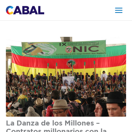
Ir
al
contenido
La Danza de los Millones –
Contratos millonarios con la