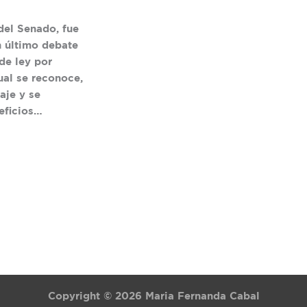
del Senado, fue
 último debate
de ley por
ual se reconoce,
aje y se
eficios…
Copyright © 2026 Maria Fernanda Cabal