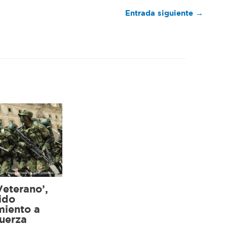
Entrada siguiente
→
Veterano’,
ido
miento a
uerza