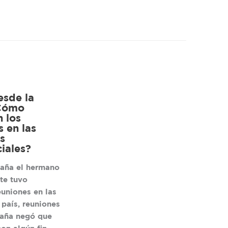
esde la
¿Cómo
n los
s en las
s
iales?
aña el hermano
te tuvo
euniones en las
 país, reuniones
aña negó que