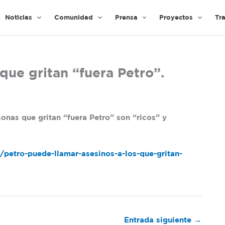
Noticias
Comunidad
Prensa
Proyectos
Tr
 que gritan “fuera Petro”.
onas que gritan “fuera Petro” son “ricos” y
etro-puede-llamar-asesinos-a-los-que-gritan-
Entrada siguiente
→