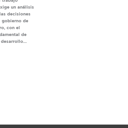
 trabajo
exige un análisis
las decisiones
l gobierno de
o, con el
ndamental de
 desarrollo…