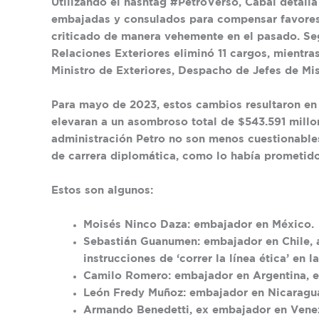
Utilizando el hashtag #PetroVerso, Cabal detalla
embajadas y consulados para compensar favores p
criticado de manera vehemente en el pasado. Seg
Relaciones Exteriores eliminó 11 cargos, mientr
Ministro de Exteriores, Despacho de Jefes de Mis
Para mayo de 2023, estos cambios resultaron en 
elevaran a un asombroso total de $543.591 millo
administración Petro no son menos cuestionables,
de carrera diplomática, como lo había prometido
Estos son algunos:
Moisés Ninco Daza: embajador en México.
Sebastián Guanumen: embajador en Chile, 
instrucciones de ‘correr la línea ética’ en
Camilo Romero: embajador en Argentina, e
León Fredy Muñoz: embajador en Nicaragua
Armando Benedetti, ex embajador en Venezu