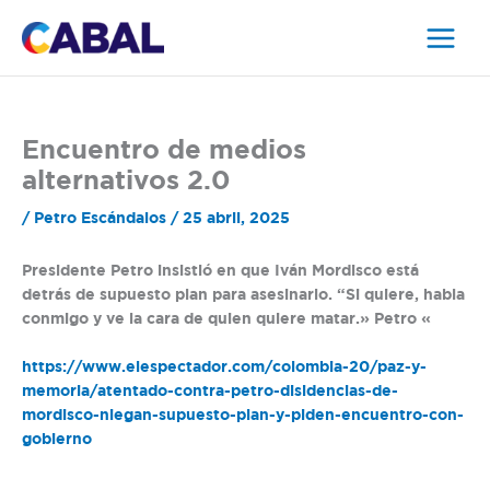
Ir
al
contenido
Encuentro de medios
alternativos 2.0
/
Petro Escándalos
/
25 abril, 2025
Presidente Petro insistió en que Iván Mordisco está
detrás de supuesto plan para asesinarlo. “Si quiere, habla
conmigo y ve la cara de quien quiere matar.» Petro «
https://www.elespectador.com/colombia-20/paz-y-
memoria/atentado-contra-petro-disidencias-de-
mordisco-niegan-supuesto-plan-y-piden-encuentro-con-
gobierno