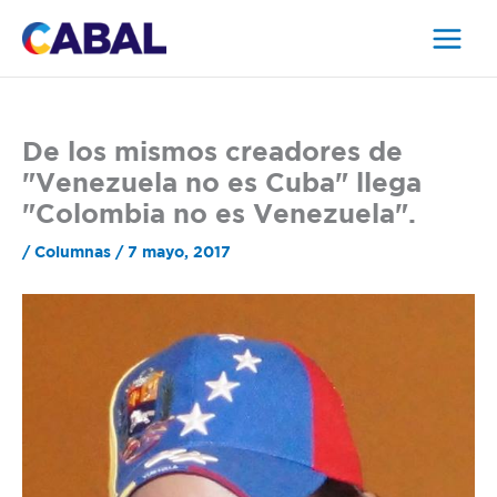
Ir
al
contenido
De los mismos creadores de
"Venezuela no es Cuba" llega
"Colombia no es Venezuela".
/
Columnas
/
7 mayo, 2017