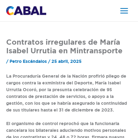
Ir
al
contenido
Contratos irregulares de María
Isabel Urrutia en Mintransporte
/
Petro Escándalos
/
25 abril, 2025
La Procuraduría General de la Nación profirió pliego de
cargos contra la exministra del Deporte, María Isabel
Urrutia Ocoró, por la presunta celebración de 95
contratos de prestación de servicios, o apoyo a la
gestión, con los que se habría asegurado la continuidad
de sus titulares hasta el 31 de diciembre de 2023.
El organismo de control reprochó que la funcionaria
cancelara los bilaterales aduciendo motivos personales
de los contratistas y 24, 48 o 72 horas, firmara nuevos