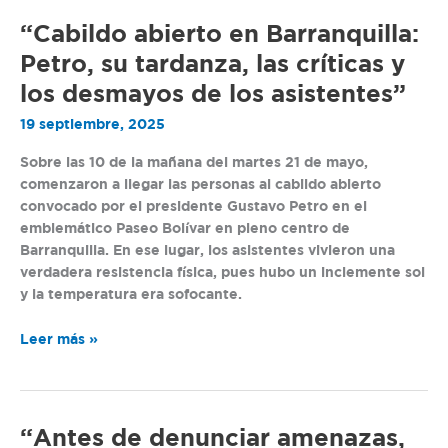
Petro”
“Cabildo
“Cabildo abierto en Barranquilla:
abierto
Petro, su tardanza, las críticas y
en
los desmayos de los asistentes”
Barranquilla:
Petro,
19 septiembre, 2025
su
Sobre las 10 de la mañana del martes 21 de mayo,
tardanza,
comenzaron a llegar las personas al cabildo abierto
las
convocado por el presidente Gustavo Petro en el
críticas
emblemático Paseo Bolívar en pleno centro de
y
Barranquilla. En ese lugar, los asistentes vivieron una
los
verdadera resistencia física, pues hubo un inclemente sol
desmayos
y la temperatura era sofocante.
de
los
asistentes”
Leer más »
“Antes
“Antes de denunciar amenazas,