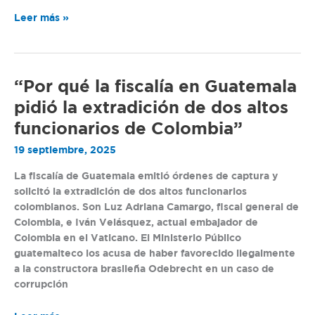
de
Leer más »
septiembre”
“Por
“Por qué la fiscalía en Guatemala
qué
pidió la extradición de dos altos
la
funcionarios de Colombia”
fiscalía
en
19 septiembre, 2025
Guatemala
La fiscalía de Guatemala emitió órdenes de captura y
pidió
solicitó la extradición de dos altos funcionarios
la
colombianos. Son Luz Adriana Camargo, fiscal general de
extradición
Colombia, e Iván Velásquez, actual embajador de
de
Colombia en el Vaticano. El Ministerio Público
dos
guatemalteco los acusa de haber favorecido ilegalmente
altos
a la constructora brasileña Odebrecht en un caso de
funcionarios
corrupción
de
Colombia”