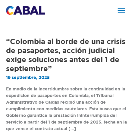
Ir
al
contenido
“Colombia
“Colombia al borde de una crisis
al
de pasaportes, acción judicial
borde
exige soluciones antes del 1 de
de
una
septiembre”
crisis
19 septiembre, 2025
de
pasaportes,
En medio de la incertidumbre sobre la continuidad en la
acción
expedición de pasaportes en Colombia, el Tribunal
judicial
Administrativo de Caldas recibió una acción de
exige
cumplimiento con medidas cautelares. Esta busca que el
soluciones
Gobierno garantice la prestación ininterrumpida del
antes
servicio a partir del 1 de septiembre de 2025, fecha en la
del
que vence el contrato actual […]
1