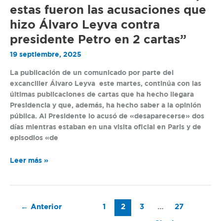
de
estas fueron las acusaciones que
denunciar
hizo Álvaro Leyva contra
amenazas,
estas
presidente Petro en 2 cartas”
fueron
19 septiembre, 2025
las
acusaciones
La publicación de un comunicado por parte del
que
excanciller Álvaro Leyva este martes, continúa con las
hizo
últimas publicaciones de cartas que ha hecho llegara
Álvaro
Presidencia y que, además, ha hecho saber a la opinión
Leyva
pública. Al Presidente lo acusó de «desaparecerse» dos
contra
días mientras estaban en una visita oficial en Paris y de
presidente
episodios «de
Petro
en
Leer más »
2
cartas”
←
Anterior
1
2
3
…
27