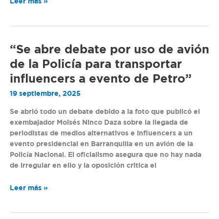
Leer más »
“Se
“Se abre debate por uso de avión
abre
de la Policía para transportar
debate
influencers a evento de Petro”
por
uso
19 septiembre, 2025
de
Se abrió todo un debate debido a la foto que publicó el
avión
exembajador Moisés Ninco Daza sobre la llegada de
de
periodistas de medios alternativos e influencers a un
la
evento presidencial en Barranquilla en un avión de la
Policía
Policía Nacional. El oficialismo asegura que no hay nada
para
de irregular en ello y la oposición critica el
transportar
influencers
a
Leer más »
evento
de