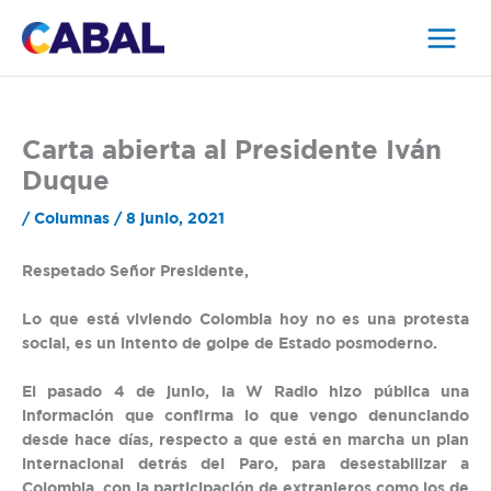
Ir
al
contenido
Carta abierta al Presidente Iván
Duque
/
Columnas
/
8 junio, 2021
Respetado Señor Presidente,
Lo que está viviendo Colombia hoy no es una protesta
social, es un intento de golpe de Estado posmoderno.
El pasado 4 de junio, la W Radio hizo pública una
información que confirma lo que vengo denunciando
desde hace días, respecto a que está en marcha un plan
internacional detrás del Paro, para desestabilizar a
Colombia, con la participación de extranjeros como los de