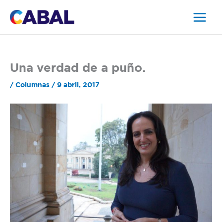
Ir
al
contenido
Una verdad de a puño.
/
Columnas
/
9 abril, 2017