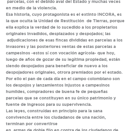
parcelas, con el debido aval del Estado y muchas veces
en medio de la violencia.
Esa historia, cuyo protagonista es el extinto INCORA, es
la que oculta la Unidad de Restitución de Tierras, porque
ella explica la verdad de lo sucedido a los propietarios
originales invadidos, desplazados y despojados; las
adjudicaciones de esas fincas divididas en parcelas a los
invasores y las posteriores ventas de estas parcelas a
campesinos -estos sí con vocación agrícola- que hoy,
luego de años de gozar de su legítima propiedad, están
siendo despojados para beneficiar de nuevo a los
despojadores originales, otrora premiados por el estado.
Por ello el pan de cada día en el campo colombiano son
los despojos y lanzamientos injustos a campesinos
humildes, compradores de buena fe de pequeñas
parcelas que se constituyen en su único patrimonio y
fuente de ingresos para su supervivencia.
Las leyes, construídas en principio para la sana
convivencia entre los ciudadanos de una nación,
terminan por convertirse
en armas de doble filo en contra de los ciudadanos de