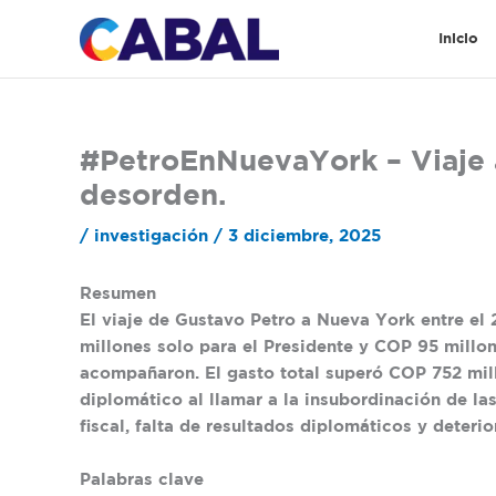
Ir
al
Inicio
contenido
#PetroEnNuevaYork – Viaje a
desorden.
/
investigación
/
3 diciembre, 2025
Resumen
El viaje de Gustavo Petro a Nueva York entre el
millones
solo para el Presidente y
COP 95 millon
acompañaron. El gasto total superó
COP 752 mil
diplomático al llamar a la insubordinación de la
fiscal, falta de resultados diplomáticos y deterio
Palabras clave