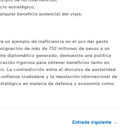
ncipio de no intervención,
cio estratégico,
lquier beneficio potencial del viaje.
e un ejemplo de ineficiencia en el uso del gasto
a asignación de más de
752 millones de pesos
a un
nte diplomático generado, demuestra una política
icación rigurosa para obtener beneficios tanto en
ís. La contradicción entre el discurso de austeridad
 confianza ciudadana y la reputación internacional de
stratégico en materia de defensa y economía como
Entrada siguiente
→