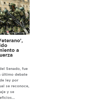
Veterano’,
ido
miento a
uerza
del Senado, fue
 último debate
de ley por
ual se reconoce,
aje y se
eficios…