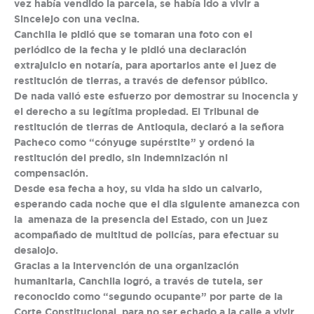
vez había vendido la parcela, se había ido a vivir a
Sincelejo con una vecina.
Canchila le pidió que se tomaran una foto con el
periódico de la fecha y le pidió una declaración
extrajuicio en notaría, para aportarlos ante el juez de
restitución de tierras, a través de defensor público.
De nada valió este esfuerzo por demostrar su inocencia y
el derecho a su legítima propiedad. El Tribunal de
restitución de tierras de Antioquia, declaró a la señora
Pacheco como “cónyuge supérstite” y ordenó la
restitución del predio, sin indemnización ni
compensación.
Desde esa fecha a hoy, su vida ha sido un calvario,
esperando cada noche que el dia siguiente amanezca con
la amenaza de la presencia del Estado, con un juez
acompañado de multitud de policías, para efectuar su
desalojo.
Gracias a la intervención de una organización
humanitaria, Canchila logró, a través de tutela, ser
reconocido como “segundo ocupante” por parte de la
Corte Constitucional, para no ser echado a la calle a vivir