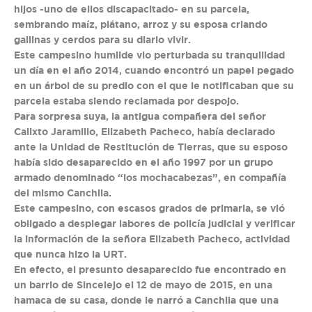
hijos -uno de ellos discapacitado- en su parcela,
sembrando maíz, plátano, arroz y su esposa criando
gallinas y cerdos para su diario vivir.
Este campesino humilde vio perturbada su tranquilidad
un día en el año 2014, cuando encontró un papel pegado
en un árbol de su predio con el que le notificaban que su
parcela estaba siendo reclamada por despojo.
Para sorpresa suya, la antigua compañera del señor
Calixto Jaramillo, Elizabeth Pacheco, había declarado
ante la Unidad de Restitución de Tierras, que su esposo
había sido desaparecido en el año 1997 por un grupo
armado denominado “los mochacabezas”, en compañía
del mismo Canchila.
Este campesino, con escasos grados de primaria, se vió
obligado a desplegar labores de policía judicial y verificar
la información de la señora Elizabeth Pacheco, actividad
que nunca hizo la URT.
En efecto, el presunto desaparecido fue encontrado en
un barrio de Sincelejo el 12 de mayo de 2015, en una
hamaca de su casa, donde le narró a Canchila que una