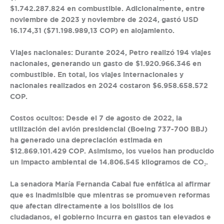
$1.742.287.824
en combustible. Adicionalmente, entre
noviembre de 2023 y noviembre de 2024, gastó
USD
16.174,31 ($71.198.989,13 COP) en alojamiento.
Viajes nacionales:
Durante 2024, Petro realizó
194 viajes
nacionales,
generando un gasto de
$1.920.966.346 en
combustible
. En total, los viajes internacionales y
nacionales realizados en 2024 costaron
$6.958.658.572
COP.
Costos ocultos:
Desde el 7 de agosto de 2022, la
utilización del avión presidencial (Boeing 737-700 BBJ)
ha generado una depreciación estimada en
$12.869.101.429 COP. Asimismo, los vuelos han producido
un impacto ambiental de
14.806.545 kilogramos de CO₂.
La senadora María Fernanda Cabal fue enfática al afirmar
que es inadmisible que mientras se promueven reformas
que afectan directamente a los bolsillos de los
ciudadanos, el gobierno incurra en gastos tan elevados e