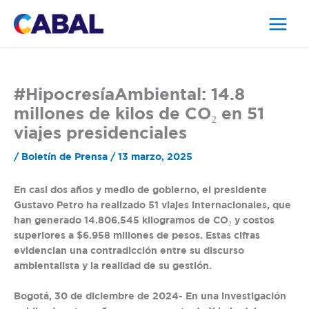
Ir
al
contenido
#HipocresíaAmbiental: 14.8
millones de kilos de CO₂ en 51
viajes presidenciales
/
Boletín de Prensa
/
13 marzo, 2025
En casi dos años y medio de gobierno, el presidente
Gustavo Petro ha realizado 51 viajes internacionales, que
han generado 14.806.545 kilogramos de CO₂ y costos
superiores a $6.958 millones de pesos. Estas cifras
evidencian una contradicción entre su discurso
ambientalista y la realidad de su gestión.
Bogotá, 30 de diciembre de 2024-
En una investigación