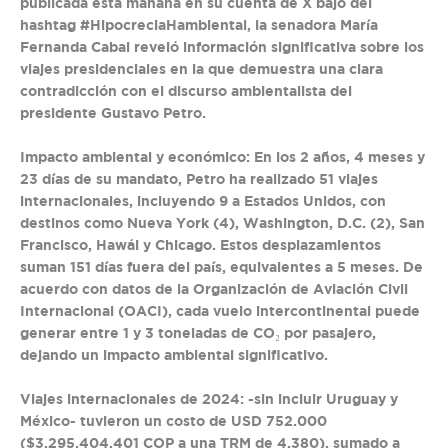
publicada esta mañana en su cuenta de X bajo del
hashtag
#HipocreciaHambiental
, la senadora María
Fernanda Cabal reveló información significativa sobre los
viajes presidenciales en la que demuestra una clara
contradicción con el discurso ambientalista del
presidente Gustavo Petro.
Impacto ambiental y económico:
En los 2 años, 4 meses y
23 días de su mandato, Petro ha realizado
51 viajes
internacionales,
incluyendo 9 a Estados Unidos, con
destinos como Nueva York (4), Washington, D.C. (2), San
Francisco, Hawái y Chicago. Estos desplazamientos
suman
151 días fuera del país
,
equivalentes a 5 meses
. De
acuerdo con datos de la Organización de Aviación Civil
Internacional (OACI), cada vuelo intercontinental puede
generar entre 1 y 3 toneladas de CO₂ por pasajero,
dejando un impacto ambiental significativo.
Viajes internacionales de 2024:
-sin incluir Uruguay y
México- tuvieron un costo de
USD 752.000
($3.295.404
.
401 COP
a una TRM de 4.380), sumado a