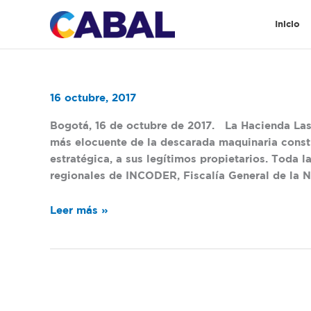
Ir
al
Inicio
contenido
El
16 octubre, 2017
raponazo
Bogotá, 16 de octubre de 2017. La Hacienda Las 
de
más elocuente de la descarada maquinaria constr
Las
estratégica, a sus legítimos propietarios. Toda
Pavas.
regionales de INCODER, Fiscalía General de la N
Leer más »