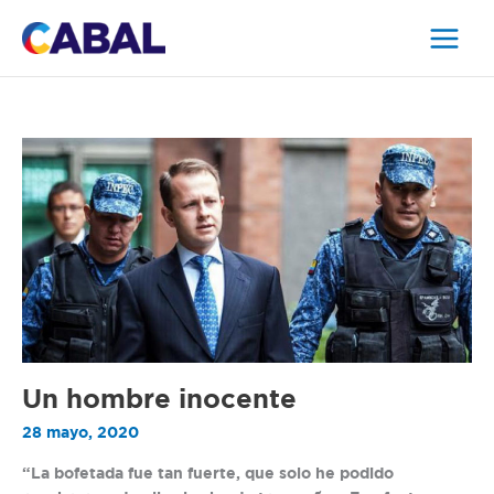
Ir
al
contenido
Un
hombre
inocente
Un hombre inocente
28 mayo, 2020
“La bofetada fue tan fuerte, que solo he podido