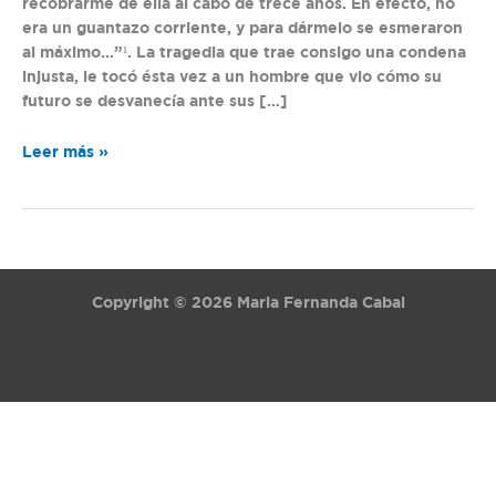
recobrarme de ella al cabo de trece años. En efecto, no
era un guantazo corriente, y para dármelo se esmeraron
al máximo…”¹. La tragedia que trae consigo una condena
injusta, le tocó ésta vez a un hombre que vio cómo su
futuro se desvanecía ante sus […]
Leer más »
Copyright © 2026 Maria Fernanda Cabal