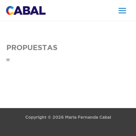
Ir
al
contenido
PROPUESTAS
H
Copyright © 2026 Maria Fernanda Cabal