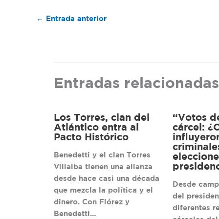
←
Entrada anterior
Entradas relacionadas
Los Torres, clan del
“Votos d
Atlántico entra al
cárcel: 
Pacto Histórico
influyero
criminale
Benedetti y el clan Torres
eleccione
presidenc
Villalba tienen una alianza
desde hace casi una década
Desde camp
que mezcla la política y el
del presiden
dinero. Con Flórez y
diferentes r
Benedetti…