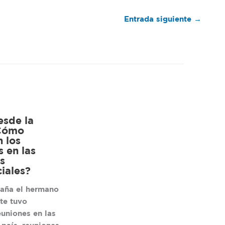
Entrada siguiente
→
esde la
¿Cómo
n los
s en las
s
iales?
aña el hermano
te tuvo
euniones en las