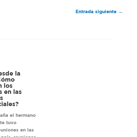
Entrada siguiente
→
esde la
¿Cómo
n los
s en las
s
iales?
aña el hermano
te tuvo
euniones en las