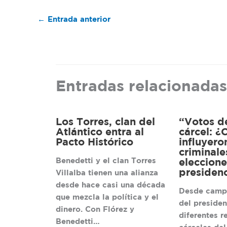
←
Entrada anterior
Entradas relacionadas
Los Torres, clan del
“Votos d
Atlántico entra al
cárcel: 
Pacto Histórico
influyero
criminale
Benedetti y el clan Torres
eleccione
presidenc
Villalba tienen una alianza
desde hace casi una década
Desde camp
que mezcla la política y el
del presiden
dinero. Con Flórez y
diferentes r
Benedetti…