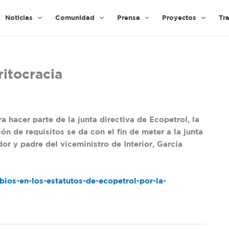
Noticias
Comunidad
Prensa
Proyectos
Tr
itocracia
a hacer parte de la junta directiva de Ecopetrol, la
 de requisitos se da con el fin de meter a la junta
dor y padre del viceministro de Interior, García
os-en-los-estatutos-de-ecopetrol-por-la-