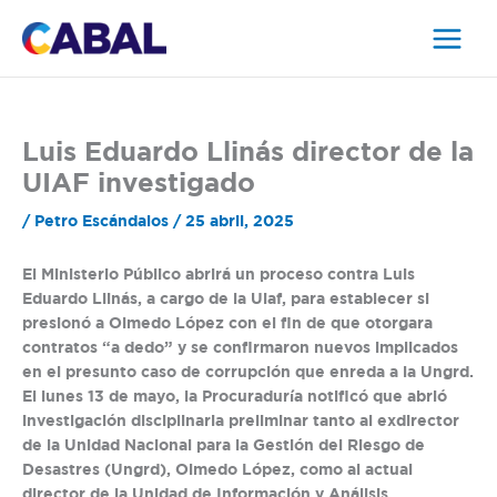
Ir
al
contenido
Luis Eduardo Llinás director de la
UIAF investigado
/
Petro Escándalos
/
25 abril, 2025
El Ministerio Público abrirá un proceso contra Luis
Eduardo Llinás, a cargo de la Uiaf, para establecer si
presionó a Olmedo López con el fin de que otorgara
contratos “a dedo” y se confirmaron nuevos implicados
en el presunto caso de corrupción que enreda a la Ungrd.
El lunes 13 de mayo, la Procuraduría notificó que abrió
investigación disciplinaria preliminar tanto al exdirector
de la Unidad Nacional para la Gestión del Riesgo de
Desastres (Ungrd), Olmedo López, como al actual
director de la Unidad de Información y Análisis