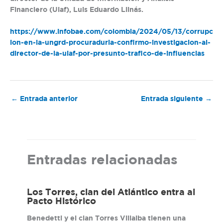
Financiero (Uiaf), Luis Eduardo Llinás.
https://www.infobae.com/colombia/2024/05/13/corrupc
ion-en-la-ungrd-procuraduria-confirmo-investigacion-al-
director-de-la-uiaf-por-presunto-trafico-de-influencias
←
Entrada anterior
Entrada siguiente
→
Entradas relacionadas
Los Torres, clan del Atlántico entra al
Pacto Histórico
Benedetti y el clan Torres Villalba tienen una