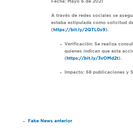
Fecha: Mayo 6 de 2021
A través de redes sociales se asegu
estaba estipulada como solicitud de
(
https://bit.ly/2QTL0s9
).
Verificación:
Se realiza consul
quienes indican que esta acci
(
https://bit.ly/3vOMd2t
).
Impacto: 68 publicaciones y 5
←
Fake News anterior