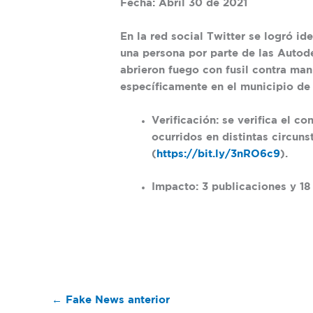
Fecha: Abril 30 de 2021
En la red social Twitter se logró ide
una persona por parte de las Autod
abrieron fuego con fusil contra mani
específicamente en el municipio de
Verificación: se verifica el 
ocurridos en distintas circun
(
https://bit.ly/3nRO6c9
).
Impacto: 3 publicaciones y 18
←
Fake News anterior