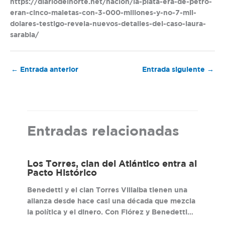
https://diariodelnorte.net/nacion/la-plata-era-de-petro-
eran-cinco-maletas-con-3-000-millones-y-no-7-mil-
dolares-testigo-revela-nuevos-detalles-del-caso-laura-
sarabia/
←
Entrada anterior
Entrada siguiente
→
Entradas relacionadas
Los Torres, clan del Atlántico entra al
Pacto Histórico
Benedetti y el clan Torres Villalba tienen una
alianza desde hace casi una década que mezcla
la política y el dinero. Con Flórez y Benedetti…