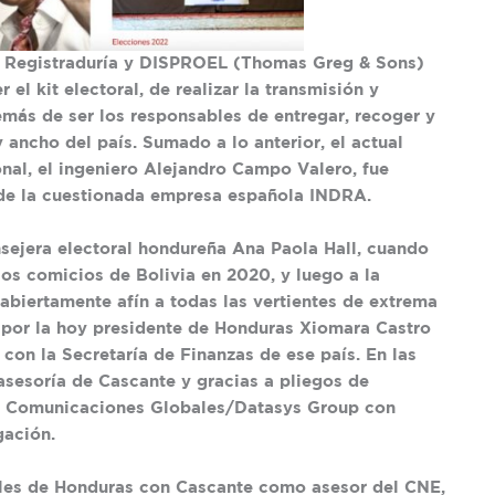
a Registraduría y DISPROEL (Thomas Greg & Sons)
el kit electoral, de realizar la transmisión y
emás de ser los responsables de entregar, recoger y
y ancho del país. Sumado a lo anterior, el actual
nal, el ingeniero Alejandro Campo Valero, fue
e la cuestionada empresa española INDRA.
nsejera electoral hondureña Ana Paola Hall, cuando
os comicios de Bolivia en 2020, y luego a la
abiertamente afín a todas las vertientes de extrema
 por la hoy presidente de Honduras Xiomara Castro
con la Secretaría de Finanzas de ese país. En las
asesoría de Cascante y gracias a pliegos de
 a Comunicaciones Globales/Datasys Group con
gación.
rales de Honduras con Cascante como asesor del CNE,