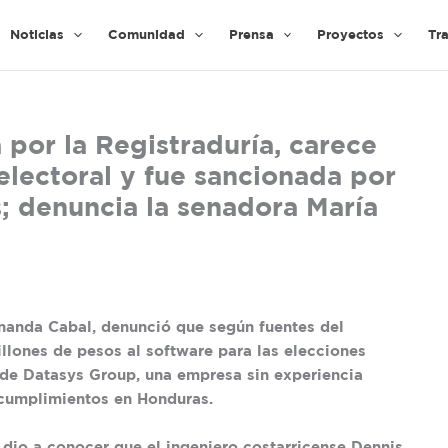
Noticias
Comunidad
Prensa
Proyectos
Tr
por la Registraduría, carece
electoral y fue sancionada por
; denuncia la senadora María
nanda Cabal, denunció que según fuentes del
illones de pesos al software para las elecciones
de Datasys Group, una empresa sin experiencia
ncumplimientos en Honduras.
dio a conocer que el ingeniero costarricense Dennis