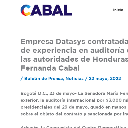
Ir
al
Inicio
contenido
Empresa Datasys contratada 
de experiencia en auditoría 
las autoridades de Honduras
Fernanda Cabal
/
Boletín de Prensa
,
Noticias
/
22 mayo, 2022
Bogotá D.C., 23 de mayo- La Senadora María Fer
exterior, la auditoría internacional por $3.000 m
presidenciales del 29 de mayo, quedó en manos 
sobre el objeto del contrato y sancionada por i
Además, la Congresista del Centro Democrático, 