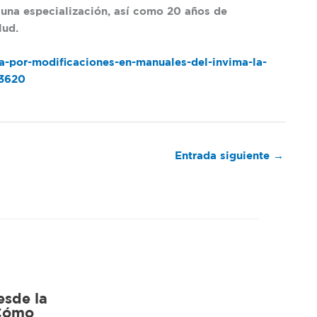
 una especialización, así como 20 años de
lud.
-por-modificaciones-en-manuales-del-invima-la-
63620
Entrada siguiente
→
esde la
¿Cómo