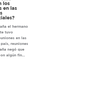
n los
s en las
s
iales?
aña el hermano
te tuvo
euniones en las
 país, reuniones
aña negó que
con algún fin…