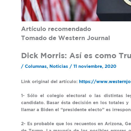
Artículo recomendado
Tomado de Western Journal
Dick Morris: Así es como T
/
Columnas
,
Noticias
/
11 noviembre, 2020
Link original del artículo:
https://www.westernjou
1- Sólo el colegio electoral o las distintas l
candidato. Basar ésta decisión en los totales y
llamar a Biden el “presidente electo” es irrespon
2- Es probable que los recuentos en Arizona, G
de Trump. La mayoría de los posibles errores o