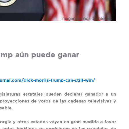
rump aún puede ganar
rnal.com/dick-morris-trump-can-still-win/
egislaturas estatales pueden declarar ganador a un
 proyecciones de votos de las cadenas televisivas y
sable.
eorgia y otros estados vayan en gran medida a favor
 votos inválidos se produjeron en las papeletas de