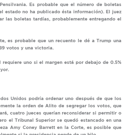
Pensilvania. Es probable que el número de boletas
el estado no ha publicado ésta información). El juez
ar las boletas tardías, probablemente entregando el
te, es probable que un recuento le dé a Trump una
89 votos y una victoria.
l requiere uno si el margen está por debajo de 0.5%
yor.
ados Unidos podría ordenar uno después de que los
emente la orden de Alito de segregar los votos, que
rá, cuatro jueces querían reconsiderar si permitir o
ero el Tribunal Superior se quedó estancado en una
ueza Amy Coney Barrett en la Corte, es posible que
lmente si la presidencia pende de un hilo.