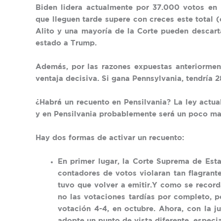
Biden lidera actualmente por 37.000 votos en 
que lleguen tarde supere con creces este total (
Alito y una mayoría de la Corte pueden descart
estado a Trump.
Además, por las razones expuestas anteriormen
ventaja decisiva. Si gana Pennsylvania, tendría 2
¿Habrá un recuento en Pensilvania? La ley actua
y en Pensilvania probablemente será un poco ma
Hay dos formas de activar un recuento:
En primer lugar, la Corte Suprema de Est
contadores de votos violaran tan flagrant
tuvo que volver a emitir.Y como se recorda
no las votaciones tardías por completo, p
votación 4-4, en octubre. Ahora, con la j
adopte un punto de vista diferente, especia